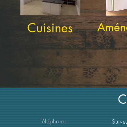
Cui
sines
Amén
C
Téléphone
Suive