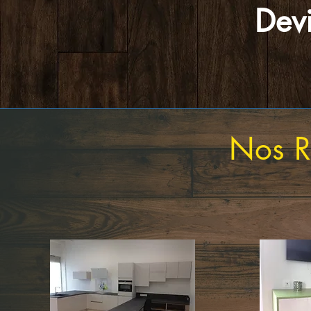
Devi
Nos R